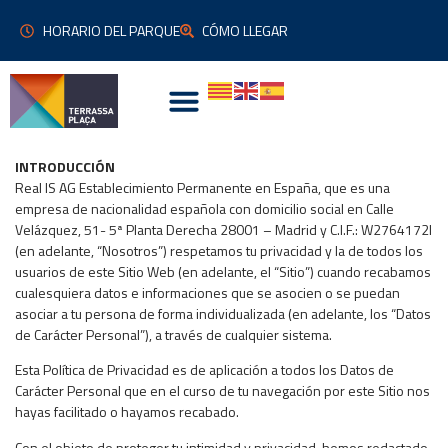
HORARIO DEL PARQUE
CÓMO LLEGAR
INTRODUCCIÓN
Real IS AG Establecimiento Permanente en España, que es una
empresa de nacionalidad española con domicilio social en Calle
Velázquez, 51- 5ª Planta Derecha 28001 – Madrid y C.I.F.: W2764172I
(en adelante, “Nosotros”) respetamos tu privacidad y la de todos los
usuarios de este Sitio Web (en adelante, el “Sitio”) cuando recabamos
cualesquiera datos e informaciones que se asocien o se puedan
asociar a tu persona de forma individualizada (en adelante, los “Datos
de Carácter Personal”), a través de cualquier sistema.
Esta Política de Privacidad es de aplicación a todos los Datos de
Carácter Personal que en el curso de tu navegación por este Sitio nos
hayas facilitado o hayamos recabado.
Con el objeto de proteger tu intimidad y privacidad, hemos redactado