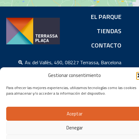
EL PARQUE
TIENDAS
CONTACTO
Av. del Vallès, 490, 08227 Terrassa, Barcelona
Copyright – Terrassa Plaça |
Aviso Legal
–
Política de Cookies
Gestionar consentimiento
–
Política de privacidad
Para ofrecer las mejores experiencias, utilizamos tecnologías como las cookies
para almacenar y/o acceder a la información del dispositivo.
Aceptar
Denegar