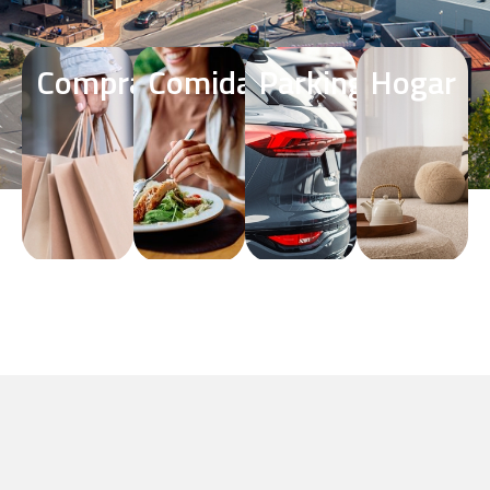
Compras
Comida
Parking
Hogar
Terrasa
Plaça
¡Encuentra todo lo
que buscas!
VER TIENDAS