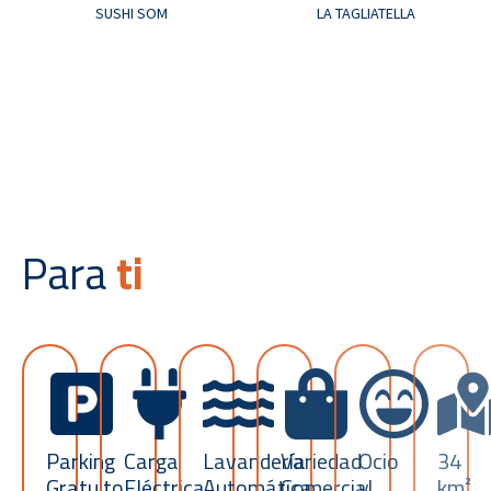
SUSHI SOM
LA TAGLIATELLA
Para
ti
Parking
Carga
Lavandería
Variedad
Ocio
34
Gratuito
Eléctrica
Automática
Comercial
y
km²